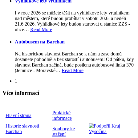
Vyhlídkové lety vrtulníkem
I v roce 2026 se můžete těšit na vyhlídkové lety vrtulníkem
nad městem, které budou probíhat v sobotu 20.6. a neděli
21.6.2026. Vyhlídkové lety budou startovat u stanice ZZS -
ulice
…
Read More
Autobusem na Barchan
Na historickou slavnost Barchan se k nám a zase domů
dostanete pohodlně a bez starostí i autobusem! Od pátku, kdy
slavnost Barchan začíná, bude posílena autobusová linka 370
(Jemnice - Moravské
…
Read More
1
Více informací
Praktické
Hlavní strana
informace
Historie slavnosti
Soubory ke
Barchan
stažení