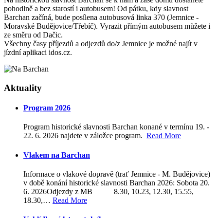
pohodlně a bez starostí i autobusem! Od pátku, kdy slavnost
Barchan začíná, bude posílena autobusová linka 370 (Jemnice -
Moravské Budějovice/Třebíč). Vyrazit přímým autobusem můžete i
ze směru od Dačic.
Všechny časy příjezdů a odjezdů do/z Jemnice je možné najít v
jízdní aplikaci idos.cz.
Aktuality
Program 2026
Program historické slavnosti Barchan konané v termínu 19. -
22. 6. 2026 najdete v záložce program.
Read More
Vlakem na Barchan
Informace o vlakové dopravě (trať Jemnice - M. Budějovice)
v době konání historické slavnosti Barchan 2026: Sobota 20.
6. 2026Odjezdy z MB 8.30, 10.23, 12.30, 15.55,
18.30,
…
Read More